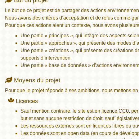
But du projet
Le but de ce projet est de partager des actions environnemental
Nous avons des critères d’acceptation et de refus comme garde
Pour que ces actions aient un contexte, nous avons plusieurs 
Une partie « principes », qui intègre des aspects scient
Une partie « approches », qui présente des modes d’ac
Une partie « créations », qui présente des créations de 
supports d’intervention.
Une partie « base de données » d’actions environneme
Moyens du projet
Pour que le projet réponde à ses ambitions, nous mettons en 
Licences
Sauf mention contraire, le site est en
licence CC0
, pe
but et sans aucune restriction de droit, sauf législative
Les ressources externes sont en licences libres ou ouv
Les données sont en open data (en cours de dévelop