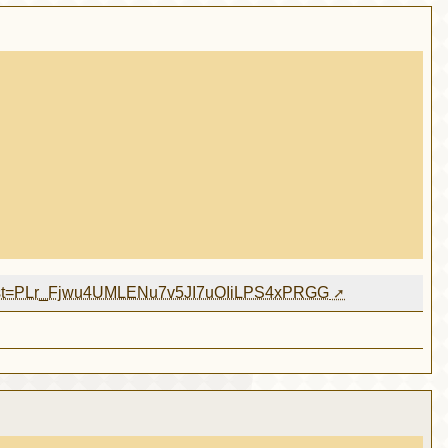
t?list=PLr_Fjwu4UMLENu7v5JI7uOIiLPS4xPRGG