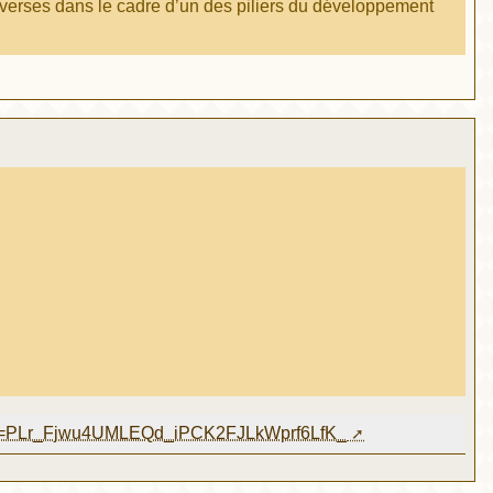
ntroverses dans le cadre d’un des piliers du développement
?list=PLr_Fjwu4UMLEQd_iPCK2FJLkWprf6LfK_