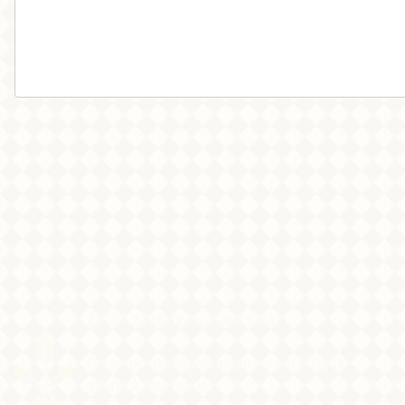
2024 - 2026 Open green data
Concept et création originale par
« De la
graine à l’humus »
.