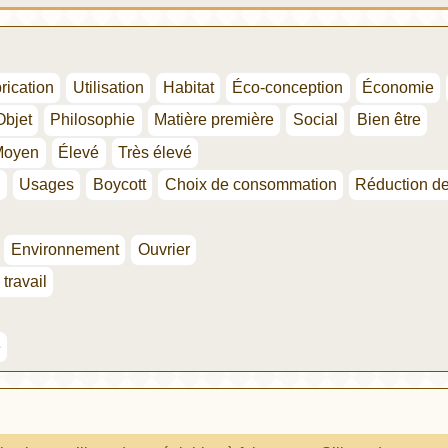
rication
Utilisation
Habitat
Éco-conception
Économie
Objet
Philosophie
Matière première
Social
Bien être
Moyen
Élevé
Très élevé
n
Usages
Boycott
Choix de consommation
Réduction d
Environnement
Ouvrier
 travail
e