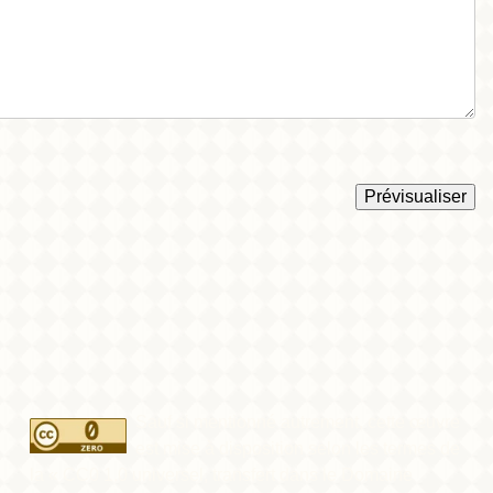
Sauf si mentionné autrement, cette œuvre
est mise à disposition selon les termes de
la « CC0 1.0 universel, transfert dans le Domaine