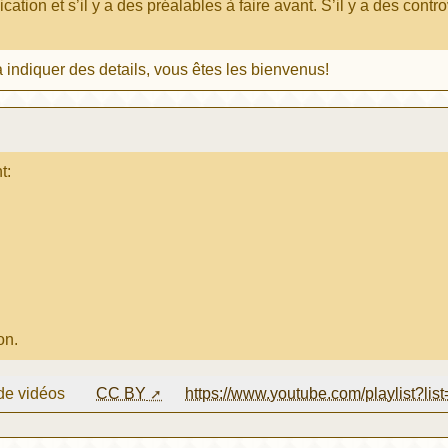
lication et s’il y a des préalables à faire avant. S’il y a des co
 indiquer des details, vous êtes les bienvenus!
t:
on.
 de vidéos
CC BY
https://www.youtube.com/playlist