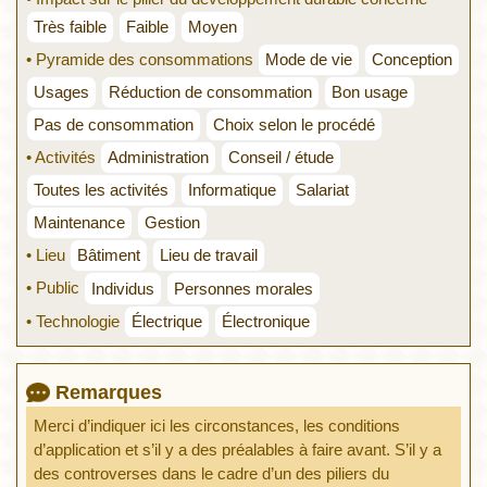
Très faible
Faible
Moyen
• Pyramide des consommations
Mode de vie
Conception
Usages
Réduction de consommation
Bon usage
Pas de consommation
Choix selon le procédé
• Activités
Administration
Conseil / étude
Toutes les activités
Informatique
Salariat
Maintenance
Gestion
• Lieu
Bâtiment
Lieu de travail
• Public
Individus
Personnes morales
• Technologie
Électrique
Électronique
Remarques
Merci d’indiquer ici les circonstances, les conditions
d’application et s’il y a des préalables à faire avant. S’il y a
des controverses dans le cadre d’un des piliers du