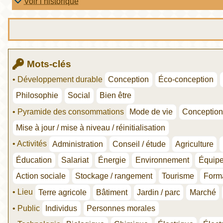
Voir l’historique
Mots-clés
• Développement durable
Conception
Éco-conception
Philosophie
Social
Bien être
• Pyramide des consommations
Mode de vie
Conceptio
Mise à jour / mise à niveau / réinitialisation
• Activités
Administration
Conseil / étude
Agriculture
Éducation
Salariat
Énergie
Environnement
Équip
Action sociale
Stockage / rangement
Tourisme
Form
• Lieu
Terre agricole
Bâtiment
Jardin / parc
Marché
• Public
Individus
Personnes morales