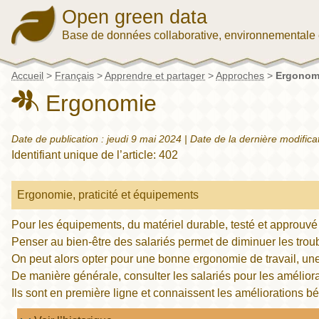
Open green data
Base de données collaborative, environnementale 
Accueil
>
Français
>
Apprendre et partager
>
Approches
>
Ergonom
Ergonomie
Date de publication :
jeudi 9 mai 2024
| Date de la dernière modifica
Identifiant unique de l’article: 402
Ergonomie, praticité et équipements
Pour les équipements, du matériel durable, testé et approuvé p
Penser au bien-être des salariés permet de diminuer les troubl
On peut alors opter pour une bonne ergonomie de travail, u
De manière générale, consulter les salariés pour les améliora
Ils sont en première ligne et connaissent les améliorations b