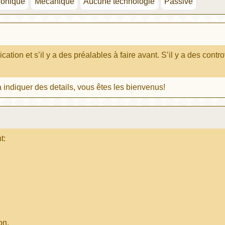
ronique
Mécanique
Aucune technologie
Passive
lication et s’il y a des préalables à faire avant. S’il y a des co
 indiquer des details, vous êtes les bienvenus!
t:
on.