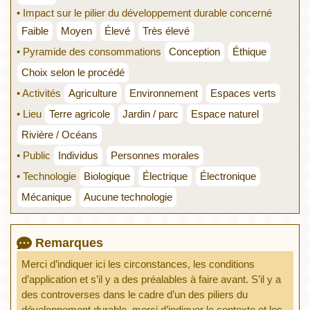
• Impact sur le pilier du développement durable concerné
Faible
Moyen
Élevé
Très élevé
• Pyramide des consommations
Conception
Éthique
Choix selon le procédé
• Activités
Agriculture
Environnement
Espaces verts
• Lieu
Terre agricole
Jardin / parc
Espace naturel
Rivière / Océans
• Public
Individus
Personnes morales
• Technologie
Biologique
Électrique
Électronique
Mécanique
Aucune technologie
Remarques
Merci d’indiquer ici les circonstances, les conditions
d’application et s’il y a des préalables à faire avant. S’il y a
des controverses dans le cadre d’un des piliers du
développement durable, merci d’indiquer le contexte et les