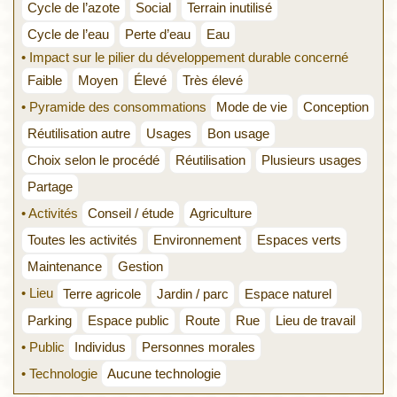
Cycle de l’azote
Social
Terrain inutilisé
Cycle de l’eau
Perte d’eau
Eau
• Impact sur le pilier du développement durable concerné
Faible
Moyen
Élevé
Très élevé
• Pyramide des consommations
Mode de vie
Conception
Réutilisation autre
Usages
Bon usage
Choix selon le procédé
Réutilisation
Plusieurs usages
Partage
• Activités
Conseil / étude
Agriculture
Toutes les activités
Environnement
Espaces verts
Maintenance
Gestion
• Lieu
Terre agricole
Jardin / parc
Espace naturel
Parking
Espace public
Route
Rue
Lieu de travail
• Public
Individus
Personnes morales
• Technologie
Aucune technologie